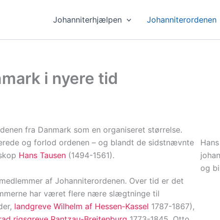
Johanniterhjælpen
Johanniterordenen
mark i nyere tid
denen fra Danmark som en organiseret størrelse.
erede og forlod ordenen – og blandt de sidstnævnte
Hans 
iskop
Hans Tausen
(1494-1561).
johan
og b
medlemmer af Johanniterordenen. Over tid er det
mmerne har været flere nære slægtninge til
der,
landgreve Wilhelm af Hessen-Kassel
1787-1867),
ad rigsgreve Rantzau-Breitenburg
1773-1845, Otto