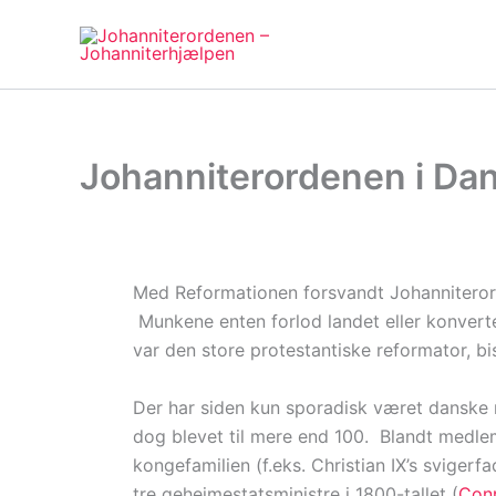
Gå
til
indholdet
Johanniterordenen i Dan
Med Reformationen forsvandt Johanniteror
Munkene enten forlod landet eller konvert
var den store protestantiske reformator, b
Der har siden kun sporadisk været danske 
dog blevet til mere end 100. Blandt medle
kongefamilien (f.eks. Christian IX’s svigerfa
tre gehejmestatsministre i 1800-tallet (
Conr