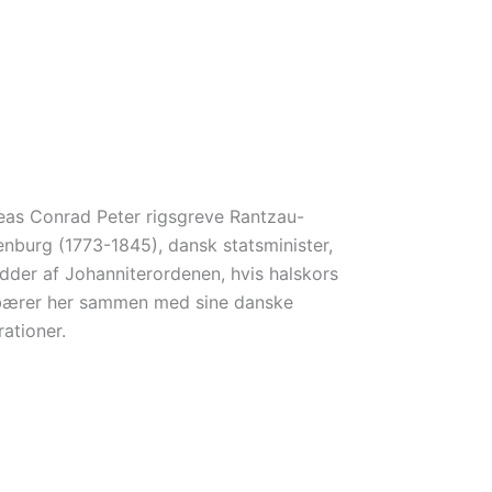
eas Conrad Peter rigsgreve Rantzau-
enburg (1773-1845), dansk statsminister,
idder af Johanniterordenen, hvis halskors
bærer her sammen med sine danske
ationer.