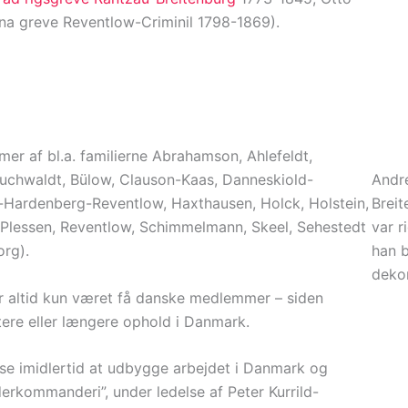
na greve Reventlow-Criminil 1798-1869).
mer af bl.a. familierne Abrahamson, Ahlefeldt,
, Buchwaldt, Bülow, Clauson-Kaas, Danneskiold-
Andr
Hardenberg-Reventlow, Haxthausen, Holck, Holstein,
Breit
 Plessen, Reventlow, Schimmelmann, Skeel, Sehestedt
var r
org).
han 
dekor
er altid kun været få danske medlemmer – siden
re eller længere ophold i Danmark.
lse imidlertid at udbygge arbejdet i Danmark og
erkommanderi”, under ledelse af Peter Kurrild-