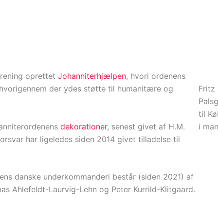
rening oprettet
Johanniterhjælpen
, hvori ordenens
 hvorigennem der ydes støtte til humanitære og
Fritz
Palsg
til K
ohanniterordenens
dekorationer
, senest givet af H.M.
i man
svar har ligeledes siden 2014 givet tilladelse til
ens danske underkommanderi består (siden 2021) af
as Ahlefeldt-Laurvig-Lehn og Peter Kurrild-Klitgaard.