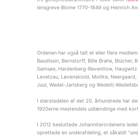
lensgreve Blome 1770-1849 og Heinrich An
Ordenen har også talt et eller flere medlem
Baudissin, Bernstorff, Bille Brahe, Blücher
Samsøe, Hardenberg-Reventlow, Haugwitz-
Levetzau, Løvenskiold, Moltke, Neergaard,
Juul, Wedel-Jarlsberg og Wedell(-Wedellsb
I størstedelen af det 20. århundrede har d
1920erne mestendels udlændinge med korte
I 2012 besluttede Johanniterordenens lede
oprettede en underafdeling, et såkaldt “und