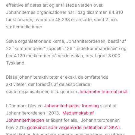
effektive af deres art og er til stede verden over.
Johanniternes organisationer har i dag tilsammen 84.810
funktionærer, hvoraf de 48.238 er ansatte, samt 2 mio.
støttemedlemmer.
Selve organisationens kerne, Johanniterordenen, består af
22 “kommanderier” (opdelt i 126 “underkommanderier”) og
har 4.120 medlemmer på verdensplan, heraf godt 3.000 i
Tyskland.
Disse johanniteraktiviteter er ekskl. de omfattende
aktiviteter, der forestås af de associerede
søsterorganisationer, bl.a. gennem
Johanniter International
.
I Danmark blev en
Johanniterhjælps-forening
skabt af
Johanniterordenen i 2013.
Medlemskab af
Johanniterhjælpen
er åbent for alle. Johanniterordenen
blev 2015
godkendt som velgørende institution af SKAT.
Samtidigt er Johanniterordenens medlemstegn en officiel