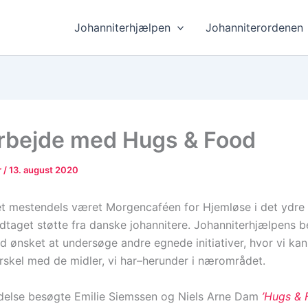
Johanniterhjælpen
Johanniterordenen
bejde med Hugs & Food
r
/
13. august 2020
det mestendels været Morgencaféen for Hjemløse i det ydre
taget støtte fra danske johannitere. Johanniterhjælpens b
id ønsket at undersøge andre egnede initiativer, hvor vi ka
skel med de midler, vi har–herunder i nærområdet.
ndelse besøgte Emilie Siemssen og Niels Arne Dam
’Hugs & 