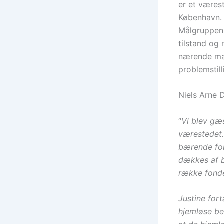
er et væres
København. 
Målgruppen 
tilstand og 
nærende mad
problemstill
Niels Arne 
“
Vi blev gæs
værestedet.
bærende for
dækkes af b
række fond
Justine fort
hjemløse b