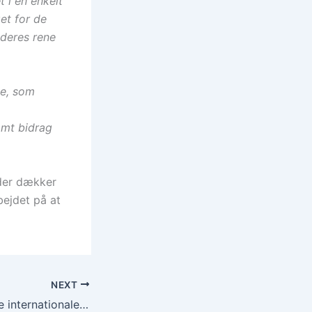
t i en enkelt
et for de
 deres rene
se, som
amt bidrag
 der dækker
bejdet på at
NEXT
Nyhedsbrev fra de internationale Johanniter-hjælpeforeninger