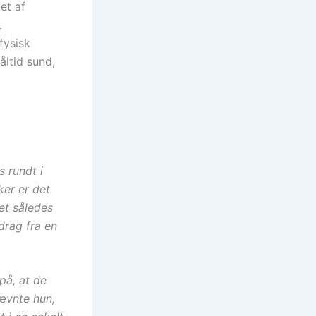
et af
.
fysisk
åltid sund,
s rundt i
ker er det
et således
drag fra en
på, at de
ævnte hun,