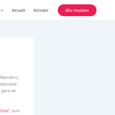
Aktuelt
Kontakt
Bliv medlem
 Nørrebro,
estyrelse
n gøre en
Food’
, som