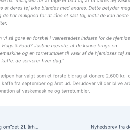
se har mulighed for at tage et bad og at få deres tøj vaske
es at deres tøj ikke blandes med andres. Dette betyder meg
 de har mulighed for at låne et sæt tøj, indtil de kan hente
ter.
 vi så gøre en forskel i værestedets indsats for de hjemlø
r Hugs & Food? Justine nævnte, at de kunne bruge en
kemaskine og en tørretumbler til vask af de hjemløses tøj s
 kaffe, de serverer hver dag.”
jælpen har valgt som et første bidrag at donere 2.600 kr.,
 kaffe fra september og året ud. Derudover vil der blive ar
onation af vaskemaskine og tørretumbler.
Nyt video-indslag om”det 21. århundredes riddere”