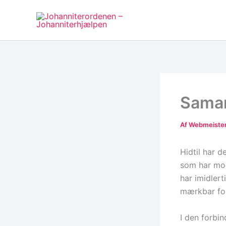
Gå
til
indholdet
Samar
Af
Webmeiste
Hidtil har 
som har mod
har imidlert
mærkbar for
I den forbi