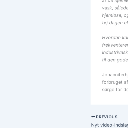
at de hjemlø
vask, såled
hjemløse, og
tøj dagen ef
Hvordan kan
frekventere
industrivas
til den gode
Johanniterh
forbruget af
sørge for d
PREVIOUS