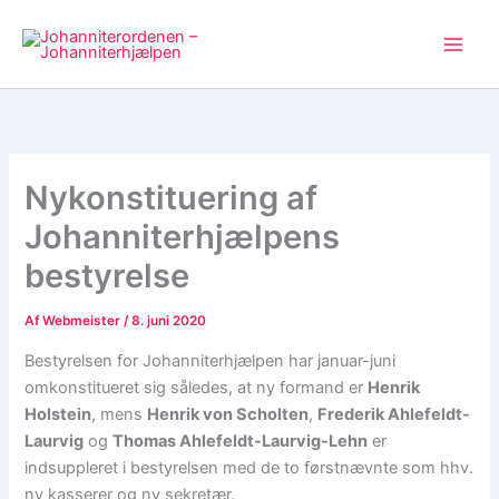
Gå
til
indholdet
Nykonstituering af
Johanniterhjælpens
bestyrelse
Af
Webmeister
/
8. juni 2020
Bestyrelsen for Johanniterhjælpen har januar-juni
omkonstitueret sig således, at ny formand er
Henrik
Holstein
, mens
Henrik von Scholten
,
Frederik Ahlefeldt-
Laurvig
og
Thomas Ahlefeldt-Laurvig-Lehn
er
indsuppleret i bestyrelsen med de to førstnævnte som hhv.
ny kasserer og ny sekretær.