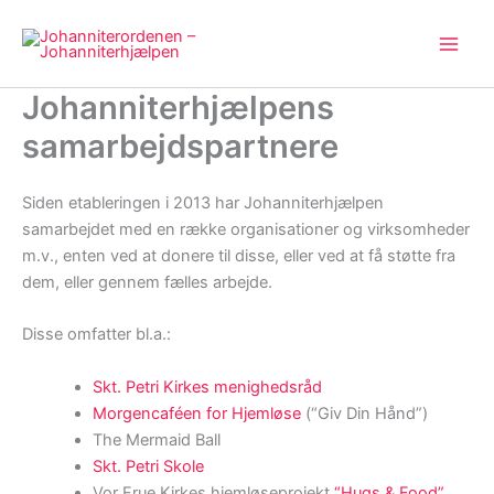
Gå
til
indholdet
Johanniterhjælpens
samarbejdspartnere
Siden etableringen i 2013 har Johanniterhjælpen
samarbejdet med en række organisationer og virksomheder
m.v., enten ved at donere til disse, eller ved at få støtte fra
dem, eller gennem fælles arbejde.
Disse omfatter bl.a.:
Skt. Petri Kirkes menighedsråd
Morgencaféen for Hjemløse
(“Giv Din Hånd”)
The Mermaid Ball
Skt. Petri Skole
Vor Frue Kirkes hjemløseprojekt
“Hugs & Food”